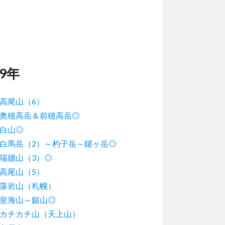
19年
高尾山（6）
奥穂高岳＆前穂高岳◎
白山◎
白馬岳（2）～杓子岳～鑓ヶ岳◎
瑞牆山（3）◎
高尾山（5）
藻岩山（札幌）
皇海山～鋸山◎
カチカチ山（天上山）