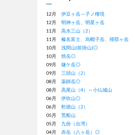
12月
伊豆ヶ岳～子ノ権現
12月
明神ヶ岳、明星ヶ岳
11月
高水三山（2）
11月
榛名富士、烏帽子岳、掃部ヶ岳
10月
浅間山(前掛山)◎
10月
焼岳◎
09月
燧ケ岳◎
09月
三頭山（2）
08月
薬師岳◎
08月
高尾山（4）～小仏城山
06月
伊吹山◎
06月
乾徳山（2）
05月
荒船山
05月
九份（台湾）
04月
赤岳（八ヶ岳）◎