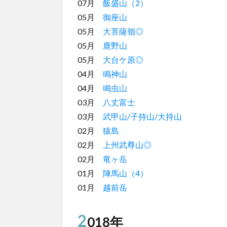
07月
飯盛山（2）
05月
御座山
05月
大菩薩嶺◎
05月
鹿野山
05月
大台ケ原◎
04月
鳴神山
04月
鳴虫山
03月
八丈富士
03月
武甲山/子持山/大持山
02月
猿島
02月
上州武尊山◎
02月
竜ヶ岳
01月
陣馬山（4）
01月
越前岳
2
018年