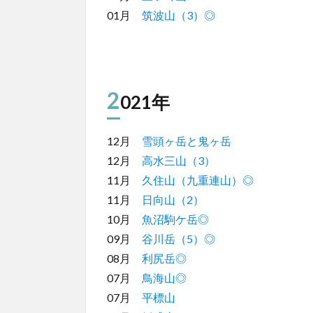
01月
筑波山（3）◎
2
021年
12月
雪頭ヶ岳と鬼ヶ岳
12月
高水三山（3）
11月
久住山（九重連山）◎
11月
日向山（2）
10月
魚沼駒ケ岳◎
09月
谷川岳（5）◎
08月
利尻岳◎
07月
鳥海山◎
07月
平標山