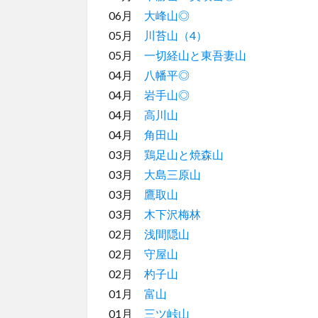
06月
大峰山◎
05月
川苔山（4）
05月
一切経山と東吾妻山
04月
八幡平◎
04月
岩手山◎
04月
高川山
04月
角田山
03月
鶏足山と焼森山
03月
大島三原山
03月
鷹取山
03月
木下沢梅林
02月
浅間隠山
02月
守屋山
02月
杓子山
01月
富山
01月
三ツ峠山