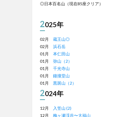
◎日本百名山（現在85座クリア）
2
025年
02月
蔵王山◎
02月
浜石岳
01月
本仁田山
01月
弥山（2）
01月
千光寺山
01月
鐘撞堂山
01月
黒斑山（2）
2
024年
12月
入笠山 (2)
12月
梅ヶ瀬渓谷〜大福山