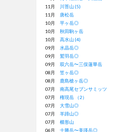
11月
川苔山 (5)
11月
唐松岳
10月
平ヶ岳◎
10月
秋田駒ヶ岳
10月
高水山 (4)
09月
水晶岳◎
09月
鷲羽岳◎
09月
双六岳〜三俣蓮華岳
08月
笠ヶ岳◎
08月
鹿島槍ヶ岳◎
07月
南高尾セブンサミッツ
07月
権現岳 （2）
07月
大雪山◎
07月
羊蹄山◎
07月
櫛形山
06月
十勝岳〜美瑛岳◎