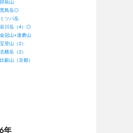
卯辰山
荒島岳◎
ミツバ岳
谷川岳（4）◎
金冠山+達磨山
宝登山（2）
北横岳（2）
比叡山（京都）
16年