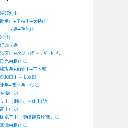
馬頭刈山
武甲山+子持山+大持山
十二ヶ岳+毛無山
岩櫃山
釈迦ヶ岳
黒斑山+蛇骨〜鋸〜Ｊﾊﾞﾝﾄﾞ ◎
日光白根山◎
権現岳+編笠山+三ツ頭
日和田山～巾着田
北岳+間ノ岳 ◎◎
巻機山◎
立山（別山から雄山)◎
富士山◎
鳳凰三山（薬師観音地蔵）◎
草津白根山◎