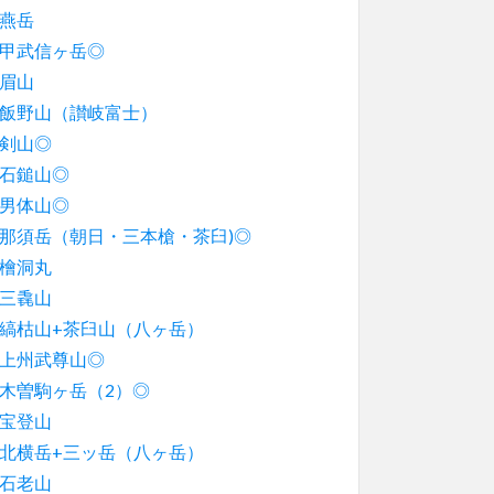
燕岳
甲武信ヶ岳◎
眉山
飯野山（讃岐富士）
剣山◎
石鎚山◎
男体山◎
那須岳（朝日・三本槍・茶臼)◎
檜洞丸
三毳山
縞枯山+茶臼山（八ヶ岳）
上州武尊山◎
木曽駒ヶ岳（2）◎
宝登山
北横岳+三ッ岳（八ヶ岳）
石老山