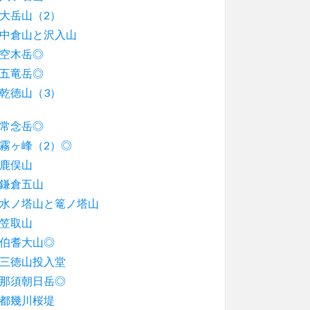
大岳山（2）
中倉山と沢入山
空木岳◎
五竜岳◎
乾徳山（3）
常念岳◎
霧ヶ峰（2）◎
鹿俣山
鎌倉五山
水ノ塔山と篭ノ塔山
笠取山
伯耆大山◎
三徳山投入堂
那須朝日岳◎
都幾川桜堤