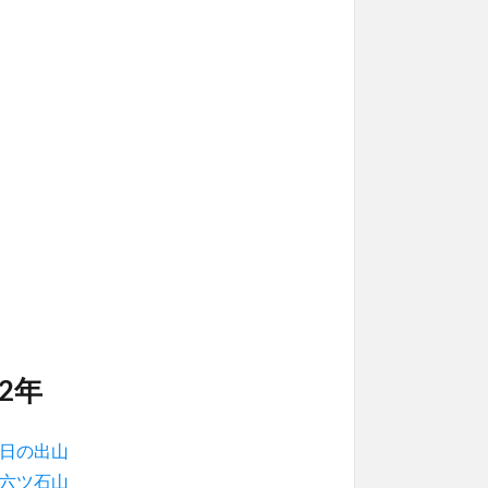
22年
日の出山
六ツ石山