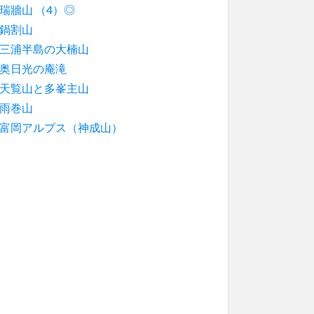
瑞牆山 （4）◎
鍋割山
三浦半島の大楠山
奥日光の庵滝
天覧山と多峯主山
雨巻山
富岡アルプス（神成山）