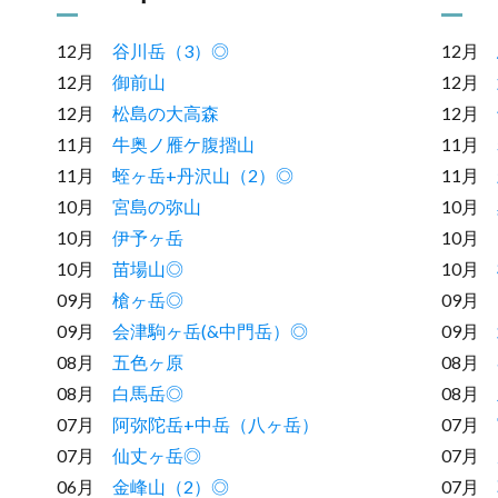
12月
谷川岳（3）◎
12月
12月
御前山
12月
12月
松島の大高森
12月
11月
牛奥ノ雁ケ腹摺山
11月
11月
蛭ヶ岳+丹沢山（2）◎
11月
10月
宮島の弥山
10月
10月
伊予ヶ岳
10月
10月
苗場山◎
10月
09月
槍ヶ岳◎
09月
09月
会津駒ヶ岳(&中門岳）◎
09月
08月
五色ヶ原
08月
08月
白馬岳◎
08月
07月
阿弥陀岳+中岳（八ヶ岳）
07月
07月
仙丈ヶ岳◎
07月
06月
金峰山（2）◎
07月