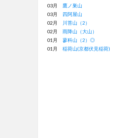
03月
鷹ノ巣山
03月
四阿屋山
02月
川苔山（2）
02月
雨降山（大山）
01月
蓼科山（2）◎
01月
稲荷山(京都伏見稲荷)