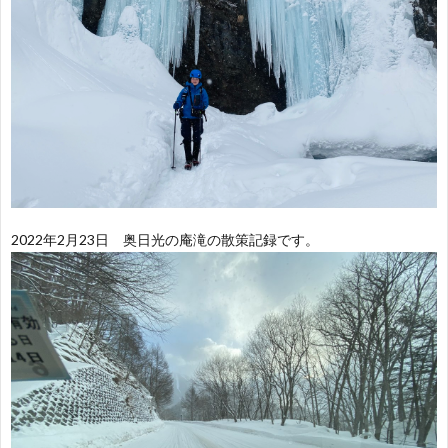
2022年2月23日 奥日光の庵滝の散策記録です。
H