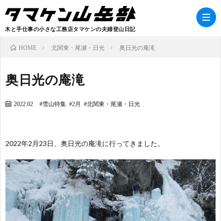
木と手仕事の小さな工務店タマケンの夫婦登山日記
北関東・尾瀬・日光
奥日光の庵滝
HOME
奥日光の庵滝
2022.02
雪山特集
2月
北関東・尾瀬・日光
B
2022年2月23日、奥日光の庵滝に行ってきました。