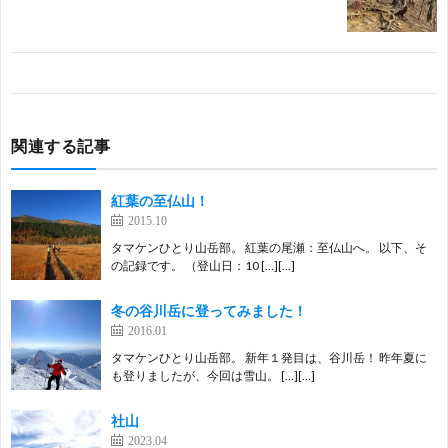
関連する記事
紅葉の至仏山！
2015.10
タマケンひとり山岳部。 紅葉の尾瀬：至仏山へ。 以下、そ
の記録です。 （登山日：10 […][…]
冬の谷川岳に登ってみました！
2016.01
タマケンひとり山岳部。 新年１発目は、谷川岳！ 昨年夏に
も登りましたが、今回は雪山。 […][…]
社山
2023.04