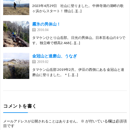
2023年4月29日 社山に登りました。 中禅寺湖の湖畔の歌
ヶ浜からスタート！ 狸山 […][…]
霧氷の男体山！
2016.04
タマケンひとり山岳部。 日光の男体山。日本百名山の1つで
す。 独立峰で標高2.468 […][…]
金冠山と達磨山、うなぎ
2019.02
タマケン山岳部 2019年2月。 伊豆の西側にある 金冠山と達
磨山に登りました。 ＊ […][…]
コメントを書く
※
が付いている欄は必須項
メールアドレスが公開されることはありません。
目です