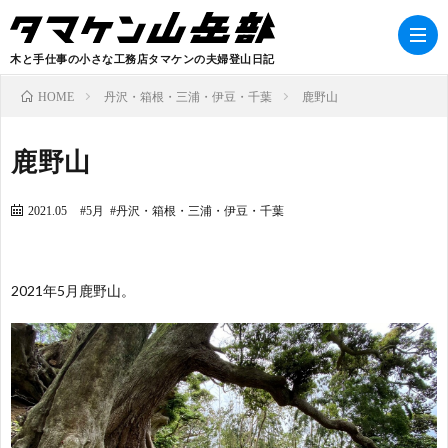
木と手仕事の小さな工務店タマケンの夫婦登山日記
丹沢・箱根・三浦・伊豆・千葉
鹿野山
HOME
鹿野山
2021.05
5月
丹沢・箱根・三浦・伊豆・千葉
B
2021年5月鹿野山。