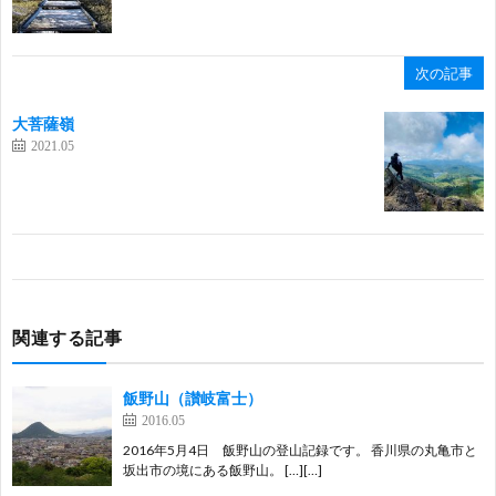
次の記事
大菩薩嶺
2021.05
関連する記事
飯野山（讃岐富士）
2016.05
2016年5月4日 飯野山の登山記録です。 香川県の丸亀市と
坂出市の境にある飯野山。 […][…]