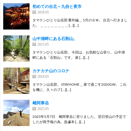
初めての台北～九份と夜市
2018.05
タマケンひとり山岳部 番外編＿ 5月のＧＷ。 台北へ行きまし
た。 ＿＿＿＿＿＿＿＿ […][…]
山中湖畔にある石割山。
2015.05
タマケンひとり山岳部。 今回は、お気軽な山登り。 山中湖
畔にある「石割山」です。 家 […][…]
カチカチ山のコロナ
2019.05
タマケン山岳部。 STAYHOME＿ 家で過ごす2020GW。 これ
を機に、久々のブ […][…]
雌阿寒岳
2023.05
2023年5月7日 雌阿寒岳に登りました。 翌日登山の予定で
したが雨予報の為、急遽本 […][…]