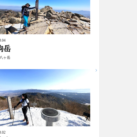
3.04
狗岳
八ヶ岳
3.02