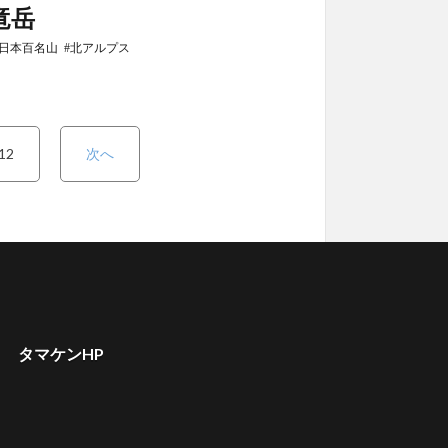
竜岳
日本百名山
北アルプス
12
次へ
タマケンHP