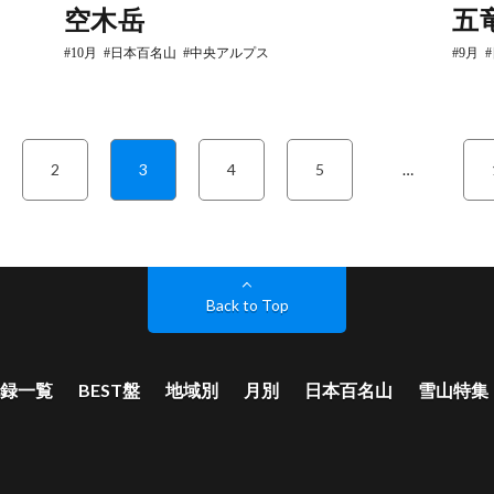
空木岳
五
10月
日本百名山
中央アルプス
9月
2
3
4
5
…
Back to Top
録一覧
BEST盤
地域別
月別
日本百名山
雪山特集