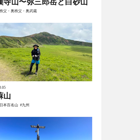
漢寺山〜弥三郎岳と白砂山
秩父・奥秩父・奥武蔵
3.05
蘇山
日本百名山
九州