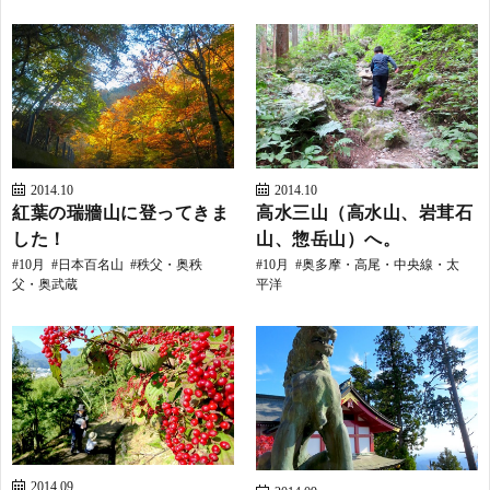
2014.10
2014.10
紅葉の瑞牆山に登ってきま
高水三山（高水山、岩茸石
した！
山、惣岳山）へ。
10月
日本百名山
秩父・奥秩
10月
奥多摩・高尾・中央線・太
父・奥武蔵
平洋
2014.09