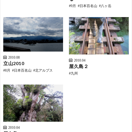
9月
日本百名山
八ヶ岳
2010.08
2010.04
立山2010
屋久島２
8月
日本百名山
北アルプス
九州
2010.04