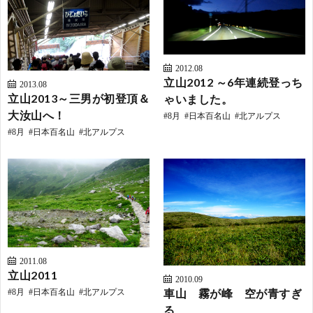
2012.08
立山2012 ～6年連続登っち
2013.08
立山2013～三男が初登頂＆
ゃいました。
大汝山へ！
8月
日本百名山
北アルプス
8月
日本百名山
北アルプス
2011.08
立山2011
2010.09
車山 霧が峰 空が青すぎ
8月
日本百名山
北アルプス
る