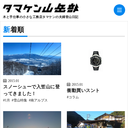
木と手仕事の小さな工務店タマケンの夫婦登山日記
新着順
B
2015.01
2015.01
スノーシューで入笠山に登
衝動買いスント
ってきました！
コラム
1月
雪山特集
南アルプス