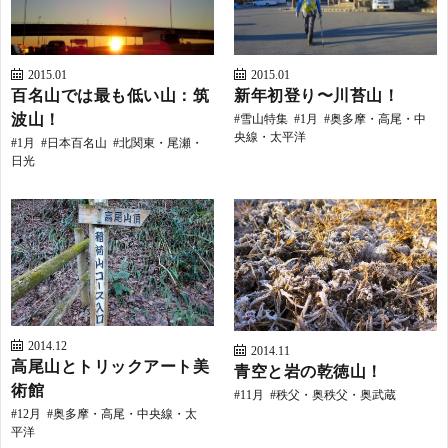
2015.01
2015.01
百名山では最も低い山：筑
新年初登り〜川苔山！
波山！
雪山特集
1月
奥多摩・高尾・中
央線・太平洋
1月
日本百名山
北関東・尾瀬・
日光
H
2014.12
2014.11
高尾山とトリックアート美
青空と岩の乾徳山！
術館
11月
秩父・奥秩父・奥武蔵
12月
奥多摩・高尾・中央線・太
平洋