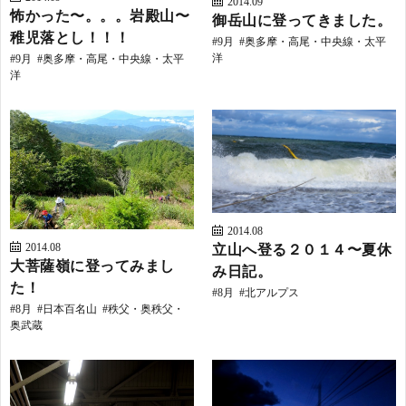
2014.09
怖かった〜。。。岩殿山〜
御岳山に登ってきました。
稚児落とし！！！
9月
奥多摩・高尾・中央線・太平
洋
9月
奥多摩・高尾・中央線・太平
洋
2014.08
立山へ登る２０１４〜夏休
2014.08
大菩薩嶺に登ってみまし
み日記。
た！
8月
北アルプス
8月
日本百名山
秩父・奥秩父・
奥武蔵