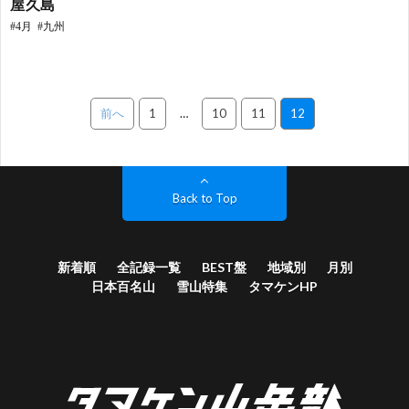
屋久島
4月
九州
投
前へ
1
…
10
11
12
稿
ナ
ビ
ゲ
ー
シ
ョ
ン
Back to Top
新着順
全記録一覧
BEST盤
地域別
月別
日本百名山
雪山特集
タマケンHP