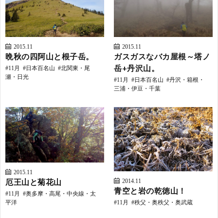
2015.11
2015.11
晩秋の四阿山と根子岳。
ガスガスなバカ屋根～塔ノ
岳+丹沢山。
11月
日本百名山
北関東・尾
瀬・日光
11月
日本百名山
丹沢・箱根・
三浦・伊豆・千葉
2015.11
厄王山と菊花山
2014.11
青空と岩の乾徳山！
11月
奥多摩・高尾・中央線・太
平洋
11月
秩父・奥秩父・奥武蔵