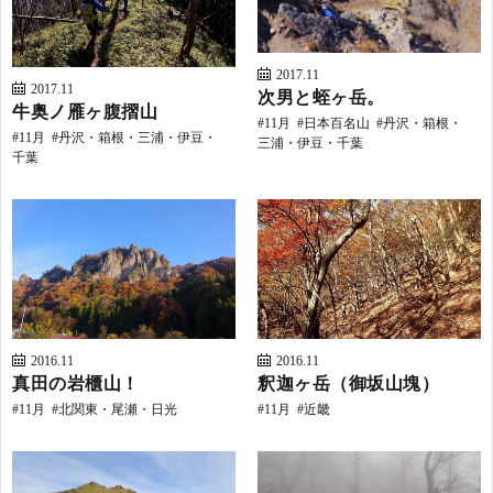
2017.11
2017.11
次男と蛭ヶ岳。
牛奥ノ雁ヶ腹摺山
11月
日本百名山
丹沢・箱根・
11月
丹沢・箱根・三浦・伊豆・
三浦・伊豆・千葉
千葉
2016.11
2016.11
真田の岩櫃山！
釈迦ヶ岳（御坂山塊）
11月
北関東・尾瀬・日光
11月
近畿