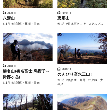
2020.11
2020.11
八溝山
恵那山
11月
北関東・尾瀬・日光
11月
日本百名山
中央アルプス
2018.11
2018.11
榛名山(榛名富士.烏帽子～
のんびり高水三山！
掃部ヶ岳)
11月
奥多摩・高尾・中央線・太
11月
北関東・尾瀬・日光
平洋