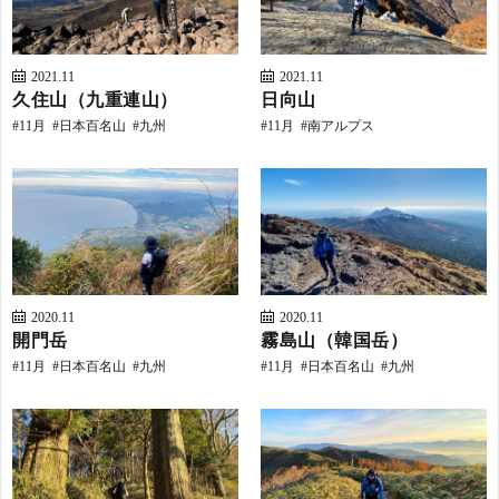
2021.11
2021.11
久住山（九重連山）
日向山
11月
日本百名山
九州
11月
南アルプス
2020.11
2020.11
H
開門岳
霧島山（韓国岳）
11月
日本百名山
九州
11月
日本百名山
九州