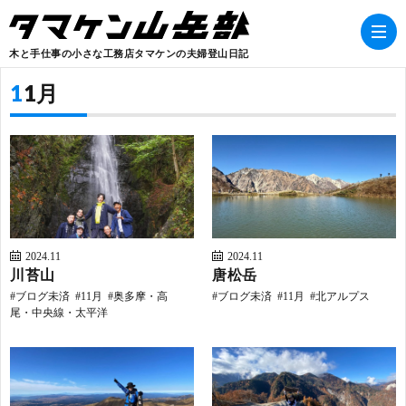
木と手仕事の小さな工務店タマケンの夫婦登山日記
11月
B
2024.11
2024.11
川苔山
唐松岳
ブログ未済
11月
奥多摩・高
ブログ未済
11月
北アルプス
尾・中央線・太平洋