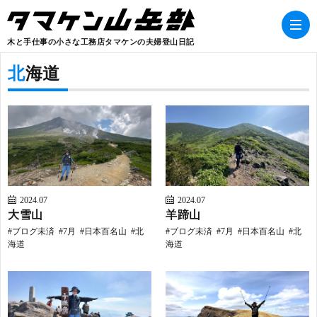
木と手仕事の小さな工務店タマケンの夫婦登山日記
北海道
B
2024.07
2024.07
大雪山
羊蹄山
ブログ未済
7月
日本百名山
北
ブログ未済
7月
日本百名山
北
海道
海道