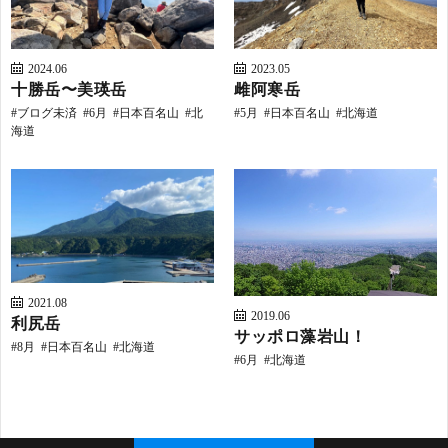
2024.06
2023.05
十勝岳〜美瑛岳
雌阿寒岳
ブログ未済
6月
日本百名山
北
5月
日本百名山
北海道
海道
H
2021.08
2019.06
利尻岳
サッポロ藻岩山！
8月
日本百名山
北海道
6月
北海道