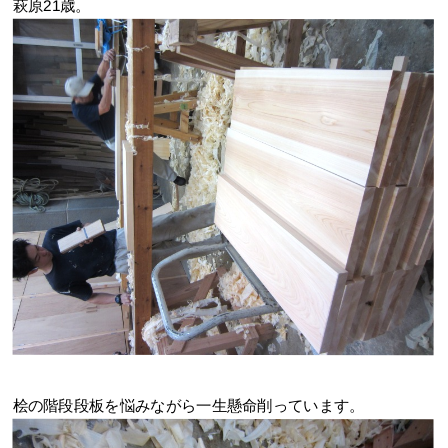
萩原21歳。
桧の階段段板を悩みながら一生懸命削っています。