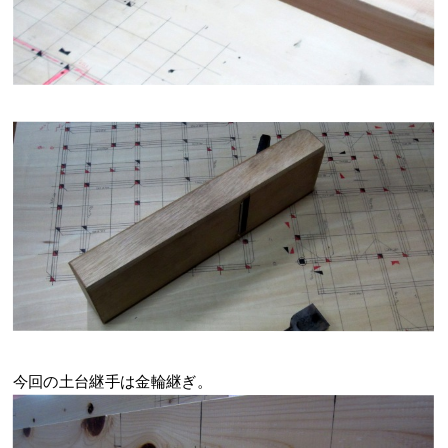
今回の土台継手は金輪継ぎ。