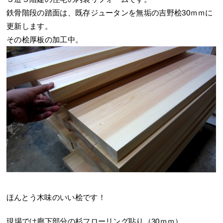
鉄骨階段の踏面は、既存ジュータンを無垢の吉野桧30ｍｍに
更新します。
その桧厚板の加工中。
ほんとう木味のいい桧です！
現場では廊下部分の杉フローリング貼り（30ｍｍ）。