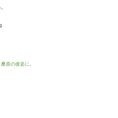
g
 桑原の後姿に。