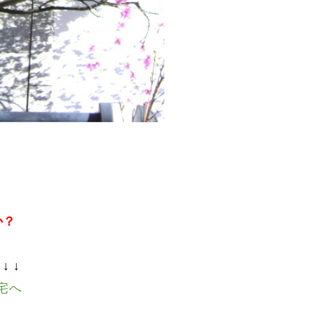
か？
。
↓ ↓