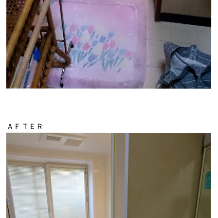
ＡＦＴＥＲ