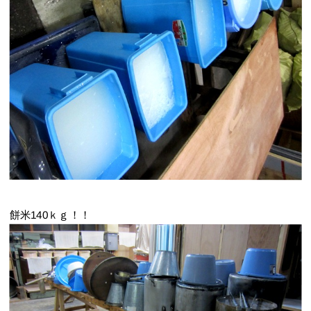
餅米140ｋｇ！！