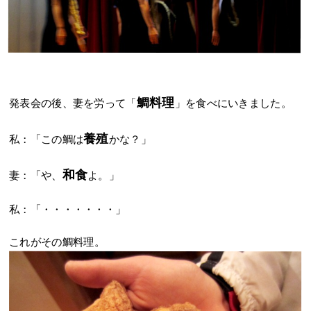
鯛料理
発表会の後、妻を労って「
」を食べにいきました。
養殖
私：「この鯛は
かな？」
和食
妻：「や、
よ。」
私：「・・・・・・・」
これがその鯛料理。