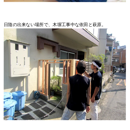
日陰の出来ない場所で、木塀工事中な依田と萩原。