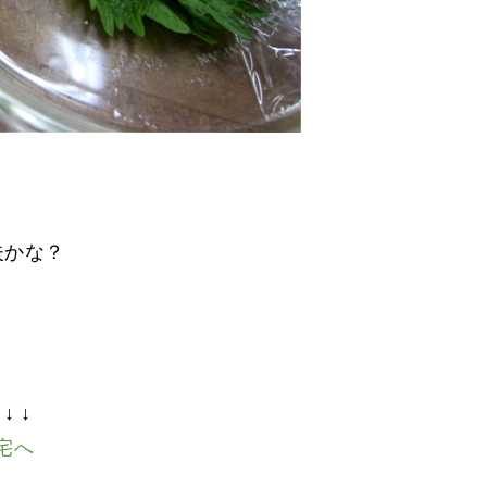
夫かな？
。
↓ ↓