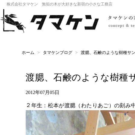
株式会社タマケン 無垢の木が大好きな新宿の小さな工務店
渡腮、石鹸のような樹種サ
タマケンブログ
ホーム
渡腮、石鹸のような樹種
2012年07月05日
２年生：松本が渡腮（わたりあご）の刻み