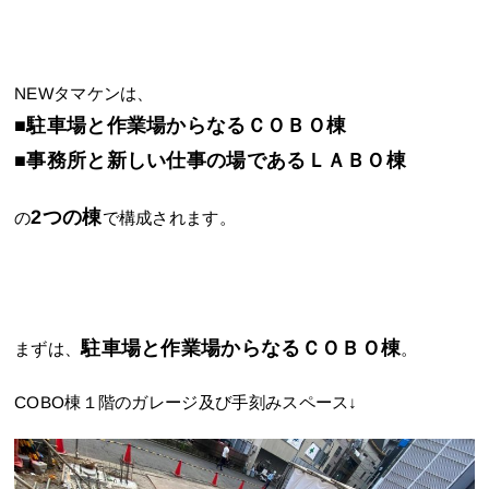
NEWタマケンは、
■駐車場と作業場からなるＣＯＢＯ棟
■事務所と新しい仕事の場であるＬＡＢＯ棟
2つの棟
の
で構成されます。
駐車場と作業場からなるＣＯＢＯ棟
まずは、
。
COBO棟１階のガレージ及び手刻みスペース↓