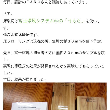
毎日、設計のＦＡＲＯさんと議論しあっています。
さて、
富士環境システム㈱の「うらら」
床暖房は
を使いま
す。
低温水式床暖房です。
床フローリングは現在の所、無垢の杉３０ｍｍを使う予定。
先日、富士環境の担当者の方に無垢３０ｍｍのサンプルを渡
し、
実際に床暖房の効果が発揮されるかを実験してもらっていま
した。
本日、結果が届きました。