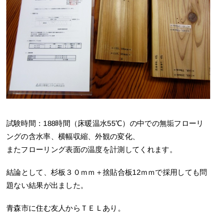
試験時間：188時間（床暖温水55℃）の中での無垢フローリ
ングの含水率、横幅収縮、外観の変化、
またフローリング表面の温度を計測してくれます。
結論として、杉板３０ｍｍ＋捨貼合板12ｍｍで採用しても問
題ない結果が出ました。
青森市に住む友人からＴＥＬあり。