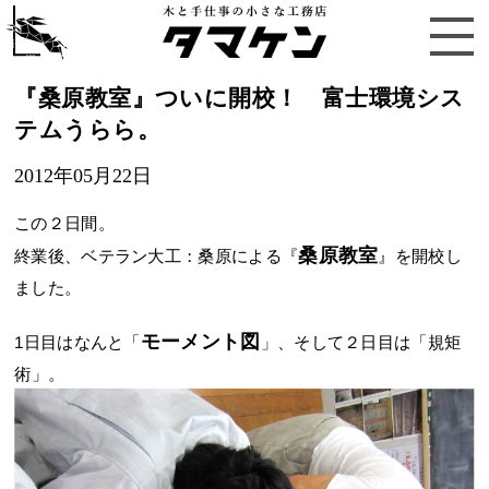
『桑原教室』ついに開校！ 富士環境シス
テムうらら。
2012年05月22日
この２日間。
桑原教室
終業後、ベテラン大工：桑原による『
』を開校し
ました。
モーメント図
1日目はなんと「
」、そして２日目は「規矩
術」。