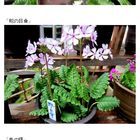
「蛇の目傘」
「春の曙」