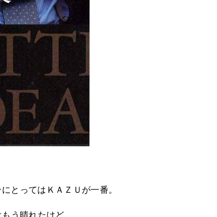
分にとってはＫＡＺＵが一番。
はもう晴れたけど、