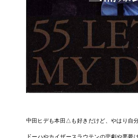
中田ヒデも本田△も好きだけど、やはり自
ドーハやカイザースラウテンの悲劇や悪夢