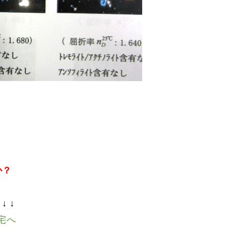
か？
。
↓ ↓