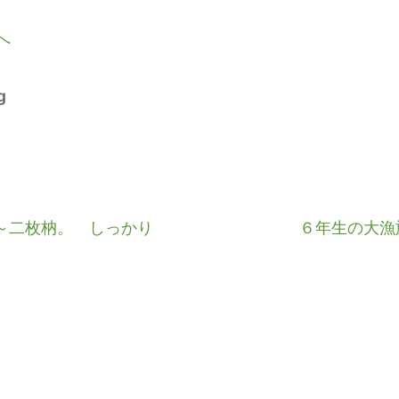
g
～二枚枘。 しっかり
６年生の大漁