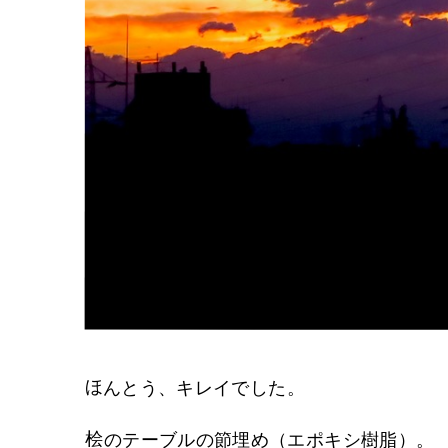
ほんとう、キレイでした。
桧のテーブルの節埋め（エポキシ樹脂）。