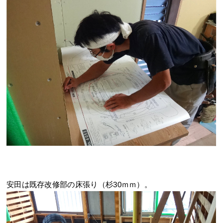
安田は既存改修部の床張り（杉30ｍｍ）。