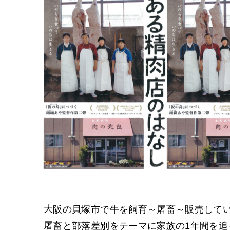
大阪の貝塚市で牛を飼育～屠畜～販売して
屠畜と部落差別をテーマに家族の1年間を追