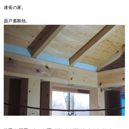
連雀の家。
面戸裏断熱。