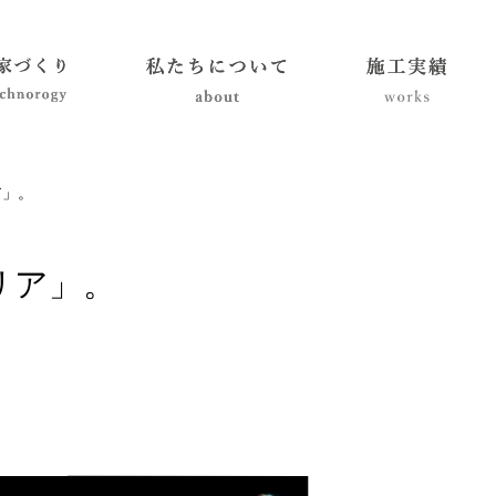
ア」。
リア」。