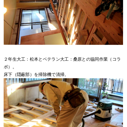
２年生大工：松本とベテラン大工：桑原との協同作業（コラ
ボ）。
床下（隠蔽部）を掃除機で清掃。